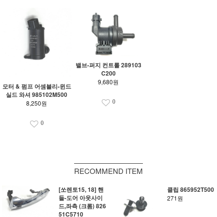
밸브-퍼지 컨트롤 289103
C200
9,680원
모터 & 펌프 어셈블리-윈드
실드 와셔 985102M500
0
8,250원
0
RECOMMEND ITEM
[쏘렌토15, 18] 핸
클립 865952T500
들-도어 아웃사이
271원
드,좌측 (크롬) 826
51C5710