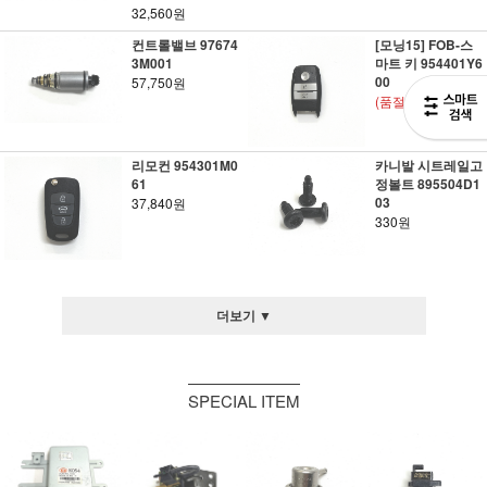
32,560원
컨트롤밸브 97674
[모닝15] FOB-스
3M001
마트 키 954401Y6
00
57,750원
(품절)
리모컨 954301M0
카니발 시트레일고
61
정볼트 895504D1
03
37,840원
330원
더보기 ▼
SPECIAL ITEM