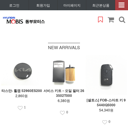
로그인
회원가입
마이페이지
최근본상품
NEW ARRIVALS
서비스 키트－오일 필터 26
타스만- 휠캡 52960ES200
3502T000
2,860원
[셀토스] FOB-스마트 키 9
6,380원
5440Q5000
1
54,340원
0
0