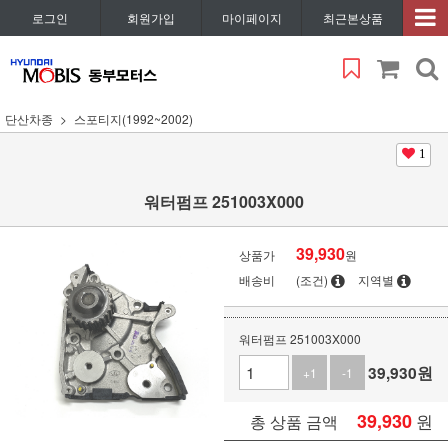
로그인
회원가입
마이페이지
최근본상품
단산차종
스포티지(1992~2002)
1
워터펌프 251003X000
39,930
상품가
원
배송비
(조건)
지역별
워터펌프 251003X000
39,930
원
+1
-1
39,930
원
총 상품 금액