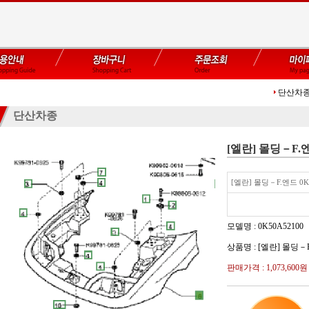
단산차
단산차종
[엘란] 몰딩－F.엔
[엘란] 몰딩－F.엔드 0K
모델명 : 0K50A52100
상품명 : [엘란] 몰딩－F
판매가격 :
1,073,600원