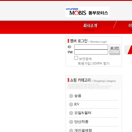
보안접속
회원가입
|
ID/PW 찾기
승용
RV
오일&필터
단산차종
개인결제창