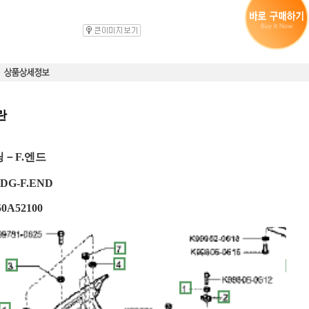
란
딩－F.엔드
DG-F.END
50A52100