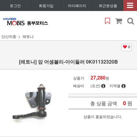
로그인
회원가입
마이페이지
최근본상품
단산차종
레토나
0
[레토나] 암 어셈블리-아이들러 0K01132320B
27,280
상품가
원
배송비
(조건)
지역별
0
원
총 상품 금액
상품이 품절되었습니다.