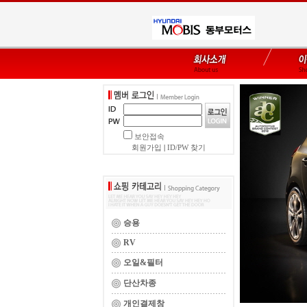
보안접속
회원가입
|
ID/PW 찾기
승용
RV
오일&필터
단산차종
개인결제창