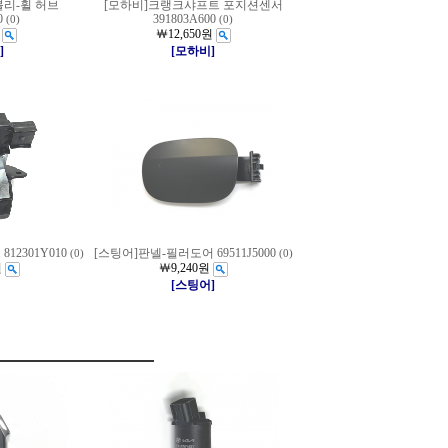
블리-휠 허브
[모하비]크랭크샤프트 포지션센서
0
391803A600
(0)
(0)
￦12,650원
]
[모하비]
12301Y010
[스팅어]판넬-필러도어 69511J5000
(0)
(0)
원
￦9,240원
[스팅어]