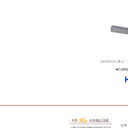
[프라이드] 호스－조
￦5,060
상호 