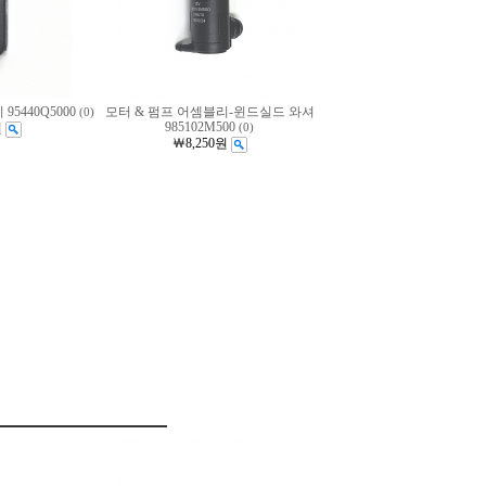
95440Q5000
모터 & 펌프 어셈블리-윈드실드 와셔
(0)
985102M500
원
(0)
￦8,250원