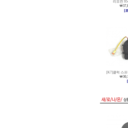
리모컨 95
￦37,
[
[K7]클럭 스프링
￦30,