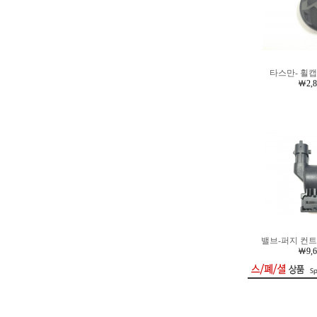
타스만- 휠캡 
￦2,
밸브-퍼지 컨트롤
￦9,