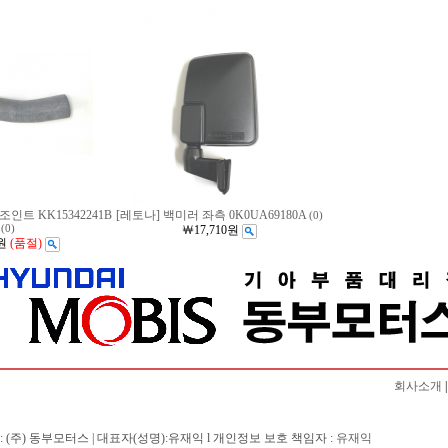
인트 KK15342241B
[레토나] 백미러 좌측 0K0UA69180A
(0)
(0)
￦17,710원
원
(품절)
회사소개
: (주) 동부모터스 | 대표자(성명):유재익 l 개인정보 보호 책임자 :
유재익