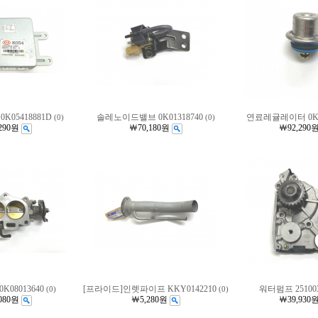
K05418881D
솔레노이드밸브 0K01318740
연료레귤레이터 0K9
(0)
(0)
290원
￦70,180원
￦92,290
K08013640
[프라이드]인렛파이프 KKY0142210
워터펌프 25100
(0)
(0)
080원
￦5,280원
￦39,930