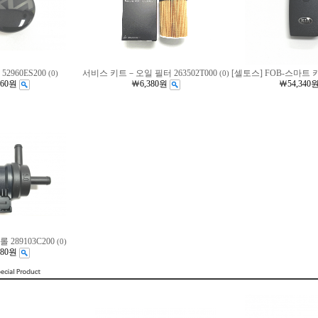
52960ES200
서비스 키트－오일 필터 263502T000
[셀토스] FOB-스마트 키 
(0)
(0)
860원
￦6,380원
￦54,340
 289103C200
(0)
680원