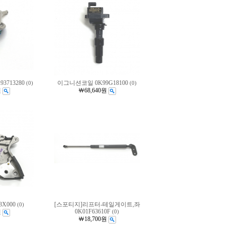
3713280
이그니션코일 0K99G18100
(0)
(0)
원
￦68,640원
3X000
[스포티지]리프터-테일게이트,좌
(0)
0K01F63610F
원
(0)
￦18,700원