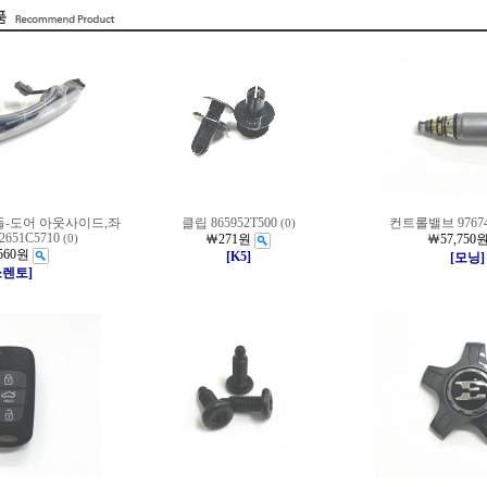
 핸들-도어 아웃사이드,좌
클립 865952T500
컨트롤밸브 97674
(0)
2651C5710
￦271원
￦57,750
(0)
560원
[K5]
[모닝]
쏘렌토]