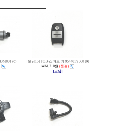
3M001
[모닝15] FOB-스마트 키 954401Y600
(0)
(0)
원
￦61,710원
(품절)
[모닝]