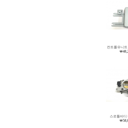
컨트롤유니트 0
￦48,
스로틀바디 0
￦58,