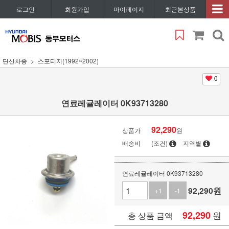
로그인
회원가입
마이페이지
최근본상품
단산차종
스포티지(1992~2002)
0
연료레귤레이터 0K93713280
92,290
상품가
원
배송비
(조건)
지역별
연료레귤레이터 0K93713280
92,290
원
+1
-1
92,290
원
총 상품 금액