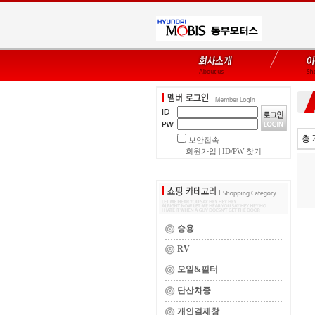
총 
보안접속
회원가입
|
ID/PW 찾기
승용
RV
오일&필터
단산차종
개인결제창