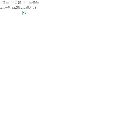
울] 램프 어셈블리－프론트
,좌측 922012K500
(0)