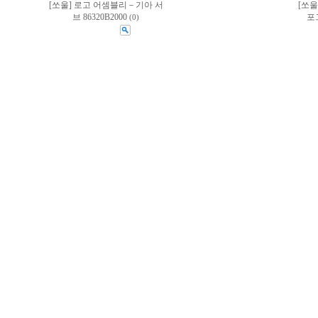
[쏘울] 로고 어셈블리－기아 서
[쏘
브 86320B2000
포그
(0)