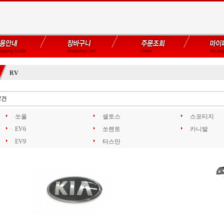
RV
2건
쏘울
셀토스
스포티지
EV6
쏘렌토
카니발
EV9
타스만